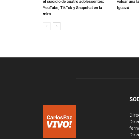
el suicidio de cuatro adolescentes:
volcar una l
YouTube, TikTok y Snapchat en la
Iguazú
mira
SO
Dire
Dire
fern
Dire