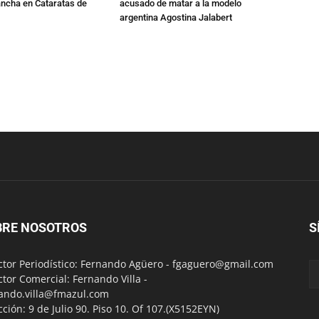
ancha en Cataratas de
acusado de matar a la modelo
argentina Agostina Jalabert
BRE NOSOTROS
S
ctor Periodístico: Fernando Agüero -
fgaguero@gmail.com
ctor Comercial: Fernando Villa -
ando.villa@fmazul.com
cción: 9 de Julio 90. Piso 10. Of 107.(X5152EYN)