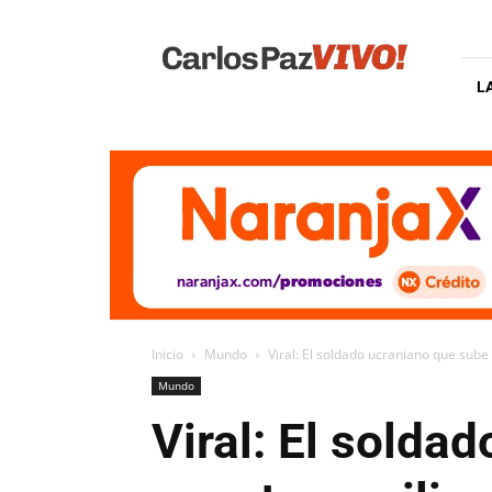
Carlos
Paz
Vivo
L
Inicio
Mundo
Viral: El soldado ucraniano que sube v
Mundo
Viral: El solda