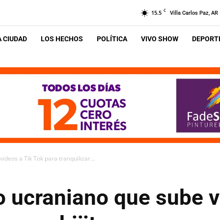
C
15.5
Villa Carlos Paz, AR
A CIUDAD
LOS HECHOS
POLÍTICA
VIVO SHOW
DEPORTE
ideos a Tik Tok para tranquilizar...
do ucraniano que sube v