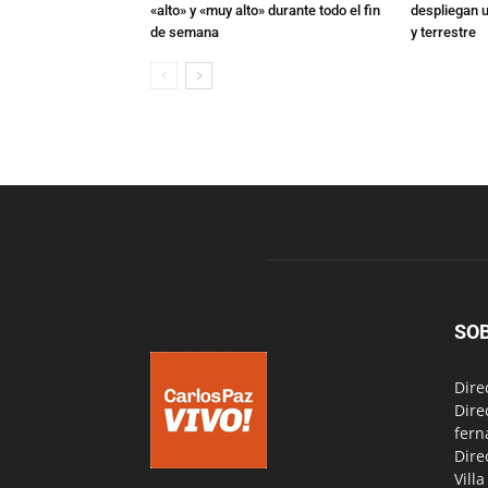
«alto» y «muy alto» durante todo el fin
despliegan u
de semana
y terrestre
SO
Dire
Dire
fern
Dire
Vill