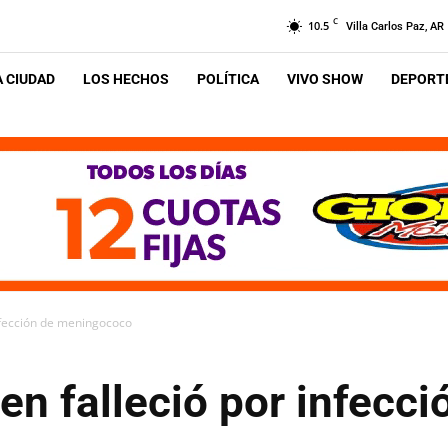
C
10.5
Villa Carlos Paz, AR
A CIUDAD
LOS HECHOS
POLÍTICA
VIVO SHOW
DEPORTE
infección de meningococo
en falleció por infecci