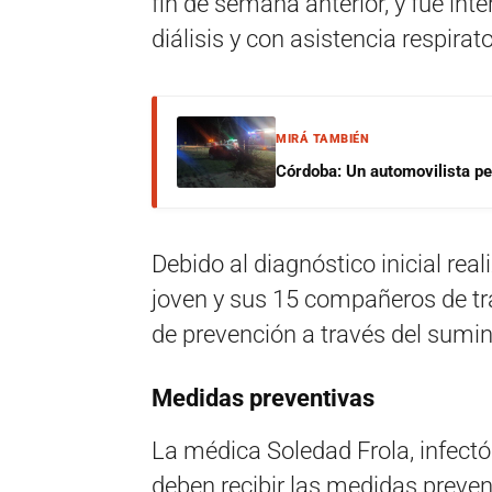
fin de semana anterior, y fue int
diálisis y con asistencia respirato
MIRÁ TAMBIÉN
Córdoba: Un automovilista per
Debido al diagnóstico inicial real
joven y sus 15 compañeros de tr
de prevención a través del sumini
Medidas preventivas
La médica Soledad Frola, infectó
deben recibir las medidas preven