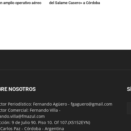
n amplio operativo aéreo
del Salame Casero» a Córdoba
BRE NOSOTROS
S
ctor Periodístico: Fernando Agüero -
fgaguero@gmail.com
ctor Comercial: Fernando Villa -
ando.villa@fmazul.com
cción: 9 de Julio 90. Piso 10. Of 107.(X5152EYN)
a Carlos Paz - Córdoba - Argentina