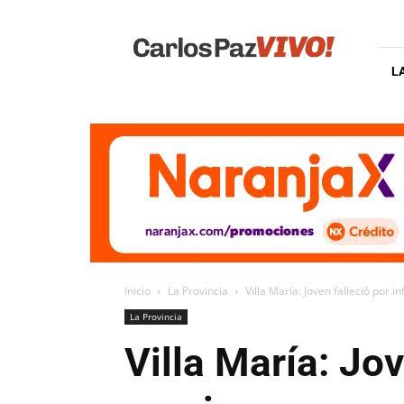
Carlos
Paz
Vivo
L
Inicio
La Provincia
Villa María: Joven falleció por 
La Provincia
Villa María: Jov