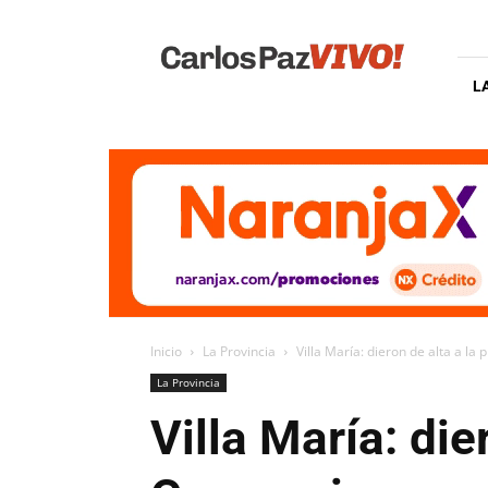
Carlos
Paz
Vivo
L
Inicio
La Provincia
Villa María: dieron de alta a l
La Provincia
Villa María: di