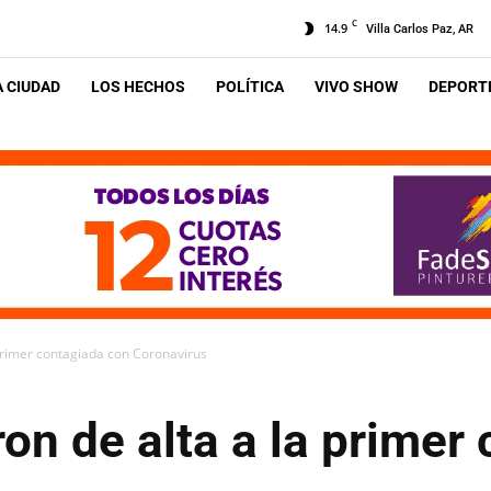
C
14.9
Villa Carlos Paz, AR
A CIUDAD
LOS HECHOS
POLÍTICA
VIVO SHOW
DEPORTE
a primer contagiada con Coronavirus
eron de alta a la prime