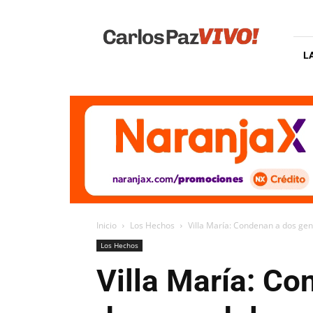
Carlos
Paz
Vivo
L
Inicio
Los Hechos
Villa María: Condenan a dos gen
Los Hechos
Villa María: C