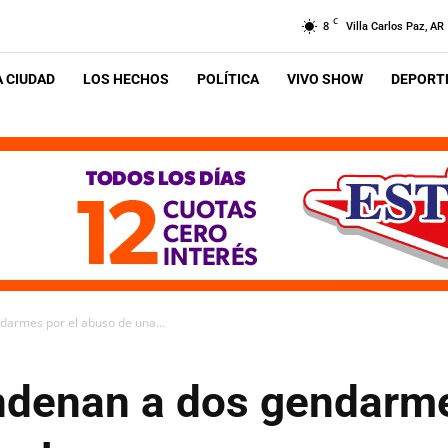
C
8
Villa Carlos Paz, AR
A CIUDAD
LOS HECHOS
POLÍTICA
VIVO SHOW
DEPORTE
darmes por el abuso de una...
ondenan a dos gendarme