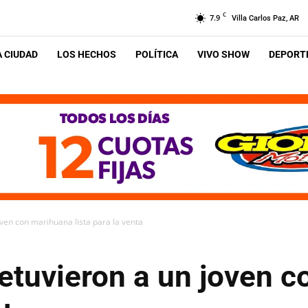
C
7.9
Villa Carlos Paz, AR
A CIUDAD
LOS HECHOS
POLÍTICA
VIVO SHOW
DEPORTE
oven con marihuana lista para la venta
Detuvieron a un joven 