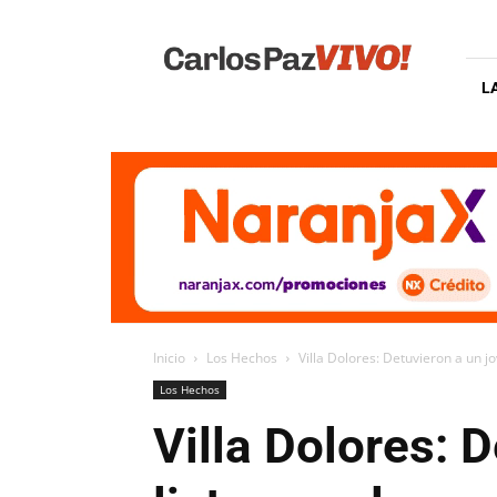
Carlos
Paz
Vivo
L
Inicio
Los Hechos
Villa Dolores: Detuvieron a un j
Los Hechos
Villa Dolores: 