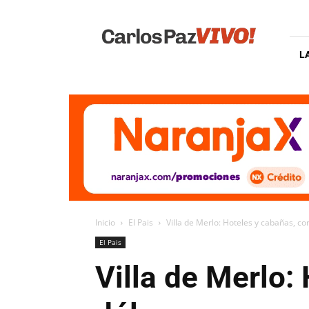
Carlos
Paz
Vivo
L
Inicio
El Pais
Villa de Merlo: Hoteles y cabañas, co
El Pais
Villa de Merlo: