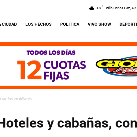
C
3.8
Villa Carlos Paz, AR
A CIUDAD
LOS HECHOS
POLÍTICA
VIVO SHOW
DEPORTE
n tarifas en dólares
 Hoteles y cabañas, con