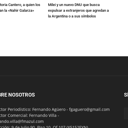
toria Cantero, a quien los
Milei y un nuevo DNU que busca
an la «Nahir Galarza»
expulsar a extranjeros que agredan a
la Argentina o a sus símbolos
BRE NOSOTROS
S
ctor Periodístico: Fernando Agüero -
fgaguero@gmail.com
ctor Comercial: Fernando Villa -
ando.villa@fmazul.com
cción: 9 de Julio 90. Piso 10. Of 107.(X5152EYN)