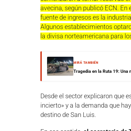
avecina, según publicó ECN. En el
fuente de ingresos es la industria
Algunos establecimientos optaron
la divisa norteamericana para l
MIRÁ TAMBIÉN
Tragedia en la Ruta 19: Una 
Desde el sector explicaron que 
incierto» y a la demanda que hay
destino de San Luis.