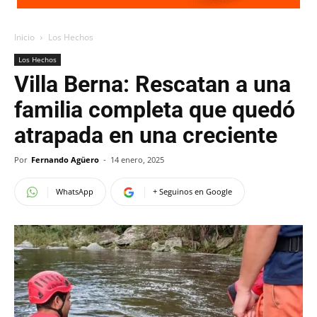
Inicio
Los Hechos
Los Hechos
Villa Berna: Rescatan a una
familia completa que quedó
atrapada en una creciente
Por
Fernando Agüero
-
14 enero, 2025
WhatsApp
+ Seguinos en Google