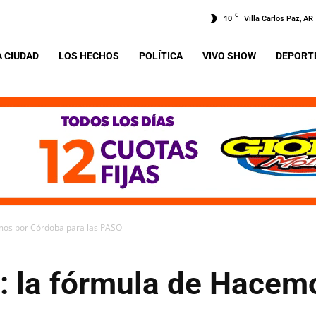
C
10
Villa Carlos Paz, AR
A CIUDAD
LOS HECHOS
POLÍTICA
VIVO SHOW
DEPORTE
emos por Córdoba para las PASO
a: la fórmula de Hacem