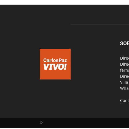
SO
Dire
Dire
fern
Dire
Vill
Wha
Cont
©