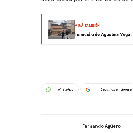
MIRÁ TAMBIÉN
Femicidio de Agostina Vega: 
WhatsApp
+ Seguinos en Google
Fernando Agüero