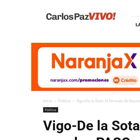
Carlos
Paz
Vivo
L
Inicio
Política
Vigo-De la Sota: la fórmula de Hac
Política
Vigo-De la Sot