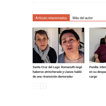
Artículo relacionados
Más del autor
Santa Cruz del Lago: Romanutti negó
Punilla: Int
haberse atrincherado y Llanos habló
en su despac
de una «transición demorada»
cargo