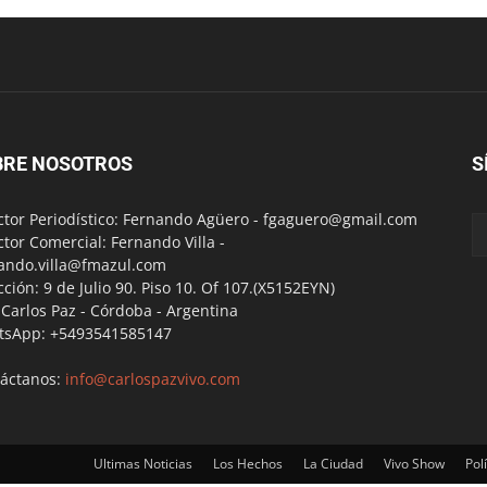
BRE NOSOTROS
S
ctor Periodístico: Fernando Agüero -
fgaguero@gmail.com
ctor Comercial: Fernando Villa -
ando.villa@fmazul.com
cción: 9 de Julio 90. Piso 10. Of 107.(X5152EYN)
a Carlos Paz - Córdoba - Argentina
tsApp: +5493541585147
áctanos:
info@carlospazvivo.com
Ultimas Noticias
Los Hechos
La Ciudad
Vivo Show
Polí