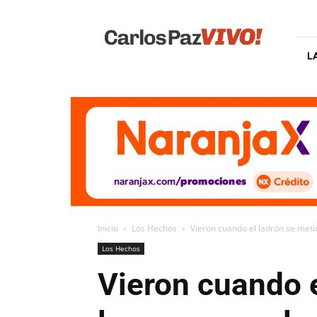
Carlos
Paz
Vivo
L
Inicio
Los Hechos
Vieron cuando el ladrón se metió
Los Hechos
Vieron cuando e