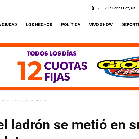
C
2
Villa Carlos Paz, AR
A CIUDAD
LOS HECHOS
POLÍTICA
VIVO SHOW
DEPORTE
 en su casa y lograron que...
l ladrón se metió en s