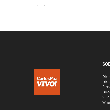
SO
Dire
Dire
fern
Dire
Vill
Wha