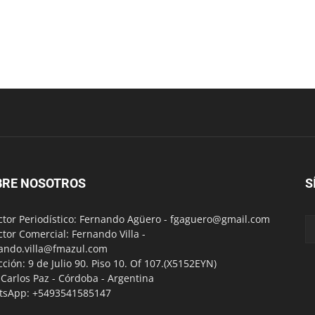
BRE NOSOTROS
S
ctor Periodístico: Fernando Agüero -
fgaguero@gmail.com
ctor Comercial: Fernando Villa -
ando.villa@fmazul.com
cción: 9 de Julio 90. Piso 10. Of 107.(X5152EYN)
a Carlos Paz - Córdoba - Argentina
tsApp: +5493541585147