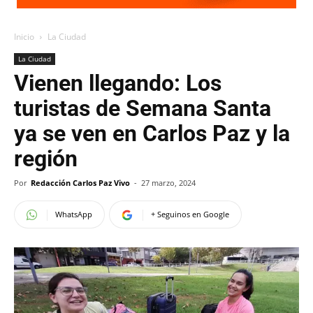
Inicio
La Ciudad
La Ciudad
Vienen llegando: Los
turistas de Semana Santa
ya se ven en Carlos Paz y la
región
Por
Redacción Carlos Paz Vivo
-
27 marzo, 2024
WhatsApp
+ Seguinos en Google