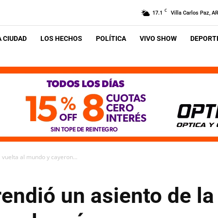
C
17.1
Villa Carlos Paz, A
A CIUDAD
LOS HECHOS
POLÍTICA
VIVO SHOW
DEPORTE
 vuelta al mundo y cayeron...
endió un asiento de la 