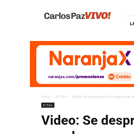
Carlos
Paz
Vivo
L
Inicio
El Pais
Video: Se desprendió un asiento de la
El Pais
Video: Se despr