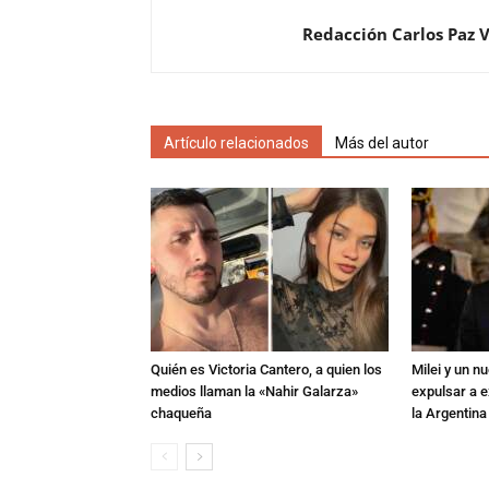
Redacción Carlos Paz 
Artículo relacionados
Más del autor
Quién es Victoria Cantero, a quien los
Milei y un 
medios llaman la «Nahir Galarza»
expulsar a e
chaqueña
la Argentina