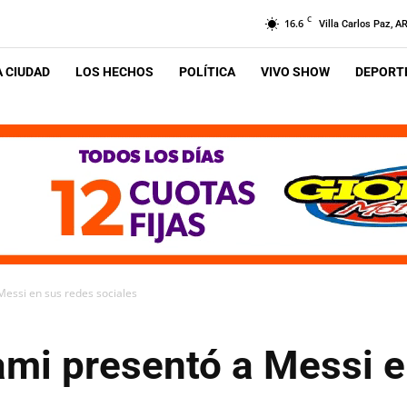
C
16.6
Villa Carlos Paz, A
A CIUDAD
LOS HECHOS
POLÍTICA
VIVO SHOW
DEPORTE
Messi en sus redes sociales
ami presentó a Messi 