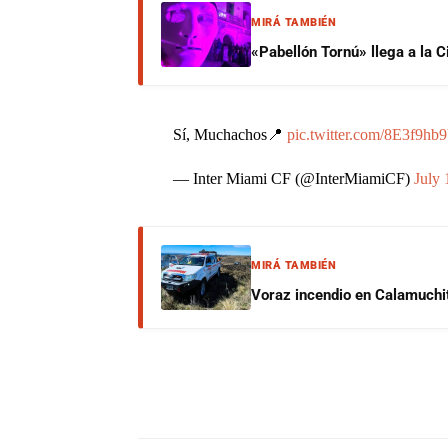
MIRÁ TAMBIÉN
«Pabellón Tornú» llega a la 
Sí, Muchachos📍
pic.twitter.com/8E3f9h
— Inter Miami CF (@InterMiamiCF)
July 
MIRÁ TAMBIÉN
Voraz incendio en Calamuchit