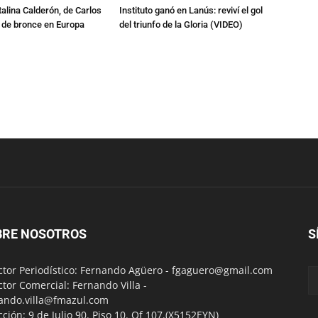
talina Calderón, de Carlos
Instituto ganó en Lanús: reviví el gol
a de bronce en Europa
del triunfo de la Gloria (VIDEO)
BRE NOSOTROS
S
ctor Periodístico: Fernando Agüero -
fgaguero@gmail.com
ctor Comercial: Fernando Villa -
ando.villa@fmazul.com
cción: 9 de Julio 90. Piso 10. Of 107.(X5152EYN)