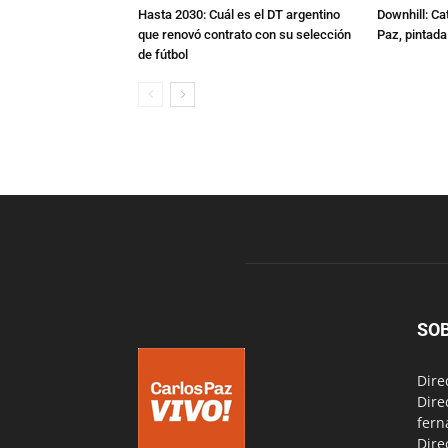
Hasta 2030: Cuál es el DT argentino
Downhill: Ca
que renovó contrato con su selección
Paz, pintad
de fútbol
SO
Dire
Dire
fern
Dire