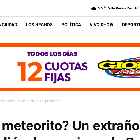
C
5.5
Villa Carlos Paz, AR
A CIUDAD
LOS HECHOS
POLÍTICA
VIVO SHOW
DEPORTE
 fenómeno en el cielo sorprendió a...
 meteorito? Un extrañ