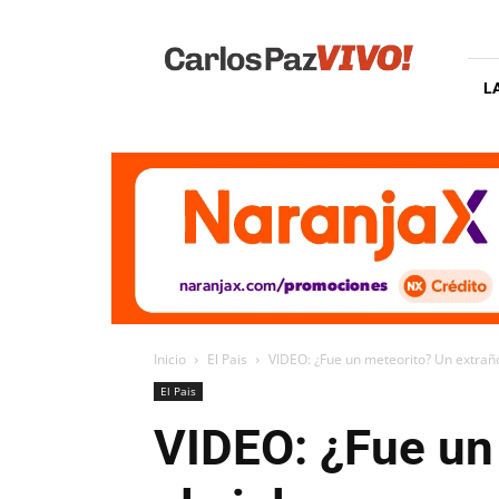
Carlos
Paz
Vivo
L
Inicio
El Pais
VIDEO: ¿Fue un meteorito? Un extraño
El Pais
VIDEO: ¿Fue un