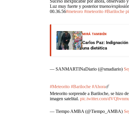
Suceso inexplicable por ahora, observado y
Luz muy fuerte y posterior trueno/explosión
00.36.56
#meteoro
#meteorito
#Bariloche
p
MIRÁ TAMBIÉN
Carlos Paz: Indignación
una dietética
— SANMARTINaDiario (@smadiario)
Se
#Meteorito
#Bariloche
#Ahora
☄️
Meteorito sorprende a Bariloche, se hizo de
imagen satelital.
pic.twitter.com/dVQbvnm
— Tiempo AMBA (@Tiempo_AMBA)
Se