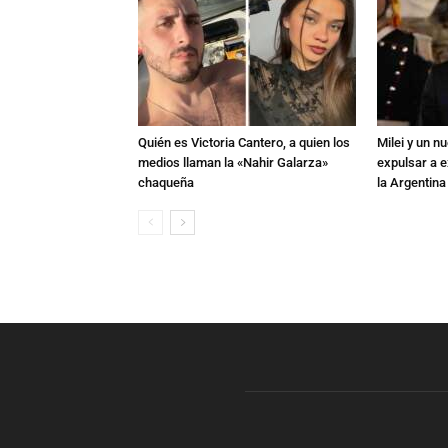
Quién es Victoria Cantero, a quien los
Milei y un 
medios llaman la «Nahir Galarza»
expulsar a e
chaqueña
la Argentina