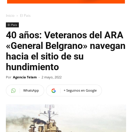
Inicio
El Pais
El Pais
40 años: Veteranos del ARA
«General Belgrano» navegan
hacia el sitio de su
hundimiento
Por
Agencia Telam
-
2 mayo, 2022
WhatsApp
+ Seguinos en Google