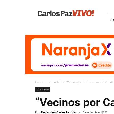
Carlos
Paz
Vivo
L
Inicio
La Ciudad
“Vecinos por Carlos Paz Gas” pide
La Ciudad
“Vecinos por Ca
Por
Redacción Carlos Paz Vivo
-
13 noviembre, 2020