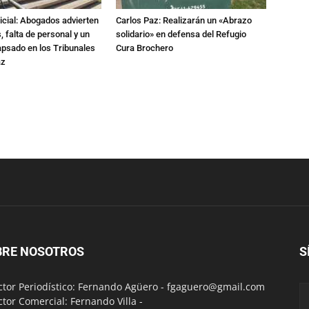
dicial: Abogados advierten
Carlos Paz: Realizarán un «Abrazo
 falta de personal y un
solidario» en defensa del Refugio
apsado en los Tribunales
Cura Brochero
az
BRE NOSOTROS
S
ctor Periodístico: Fernando Agüero -
fgaguero@gmail.com
ctor Comercial: Fernando Villa -