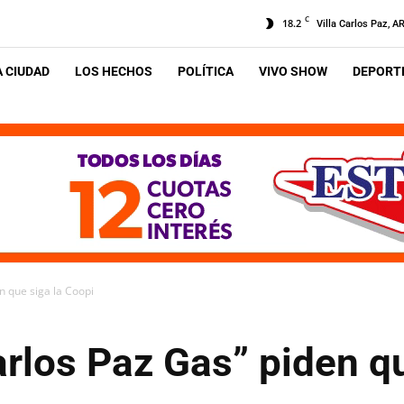
C
18.2
Villa Carlos Paz, A
A CIUDAD
LOS HECHOS
POLÍTICA
VIVO SHOW
DEPORTE
n que siga la Coopi
rlos Paz Gas” piden qu