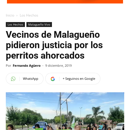
Inicio
Los Hechos
Los Hechos
Malagueño Vivo
Vecinos de Malagueño
pidieron justicia por los
perritos ahorcados
Por
Fernando Agüero
-
9 diciembre, 2019
WhatsApp
+ Seguinos en Google