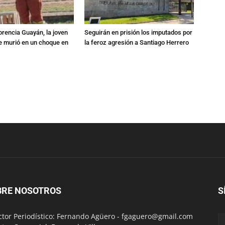
orencia Guayán, la joven
Seguirán en prisión los imputados por
 murió en un choque en
la feroz agresión a Santiago Herrero
BRE NOSOTROS
S
ctor Periodístico: Fernando Agüero -
fgaguero@gmail.com