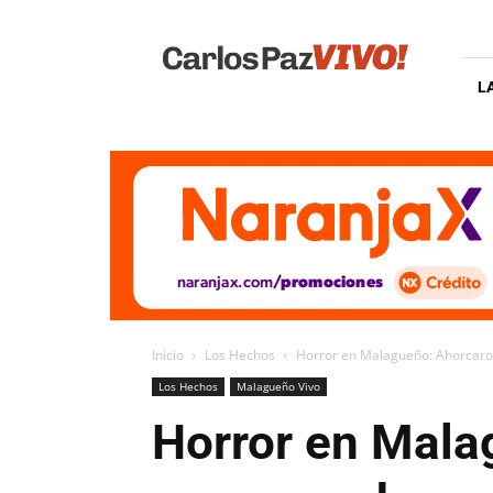
Carlos
Paz
Vivo
L
Inicio
Los Hechos
Horror en Malagueño: Ahorcaro
Los Hechos
Malagueño Vivo
Horror en Mala