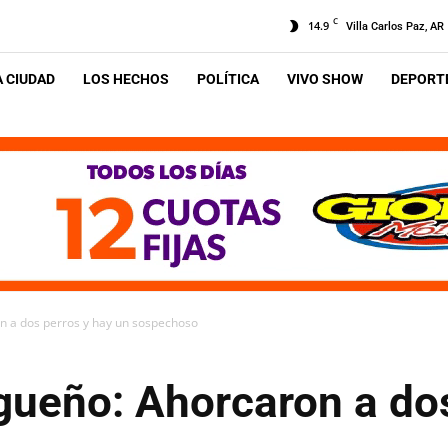
C
14.9
Villa Carlos Paz, AR
A CIUDAD
LOS HECHOS
POLÍTICA
VIVO SHOW
DEPORTE
n a dos perros y hay un sospechoso
gueño: Ahorcaron a dos