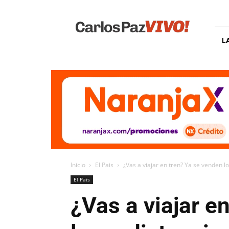
Carlos
Paz
Vivo
L
Inicio
El Pais
¿Vas a viajar en tren? Ya se venden lo
El Pais
¿Vas a viajar e