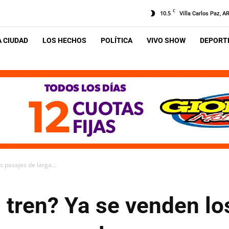
C
10.5
Villa Carlos Paz, A
A CIUDAD
LOS HECHOS
POLÍTICA
VIVO SHOW
DEPORTE
s pasajes de larga...
n tren? Ya se venden lo