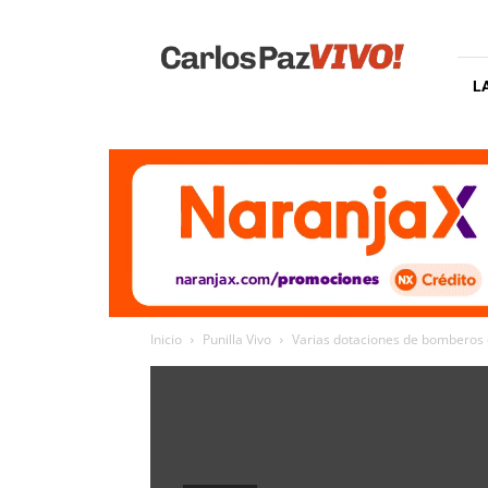
Carlos
Paz
Vivo
L
Inicio
Punilla Vivo
Varias dotaciones de bomberos 