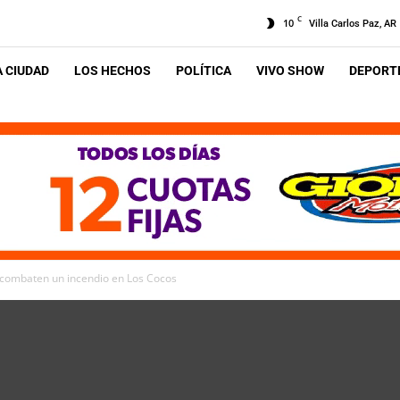
C
10
Villa Carlos Paz, AR
A CIUDAD
LOS HECHOS
POLÍTICA
VIVO SHOW
DEPORTE
combaten un incendio en Los Cocos