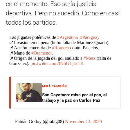
en el momento. Eso sería justicia
deportiva. Pero no sucedió. Como en casi
todos los partidos.
Las jugadas polémicas de
#Argentina
–
#Paraguay
📌Invasión en el penal(hubo falta de Martinez Quarta).
📌Acción temeraria de
#Romero
contra Palacios.
📌Mano de
#Otamendi
.
📌Origen de la jugada del gol anulado a
#Messi
(falta de
Gonzalez).
pic.twitter.com/IN6GTj4sTK
MIRÁ TAMBIÉN
San Cayetano: misa por el pan, el
trabajo y la paz en Carlos Paz
— Fabián Godoy (@fabig08)
November 13, 2020