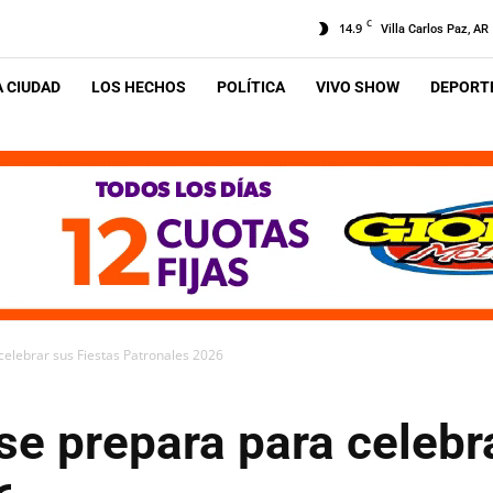
C
14.9
Villa Carlos Paz, AR
A CIUDAD
LOS HECHOS
POLÍTICA
VIVO SHOW
DEPORTE
elebrar sus Fiestas Patronales 2026
e prepara para celebr