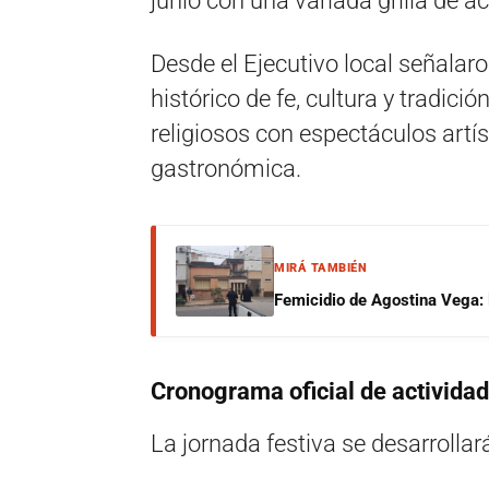
junio con una variada grilla de ac
Desde el Ejecutivo local señalaro
histórico de fe, cultura y tradici
religiosos con espectáculos artí
gastronómica.
MIRÁ TAMBIÉN
Femicidio de Agostina Vega: 
Cronograma oficial de activida
La jornada festiva se desarrollar