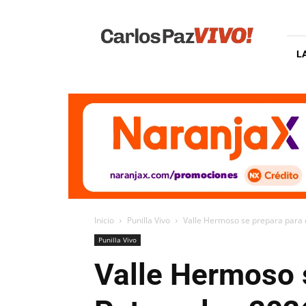
Carlos
Paz
Vivo
L
Inicio
Punilla Vivo
Valle Hermoso se prepara para c
Punilla Vivo
Valle Hermoso s