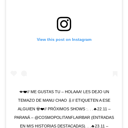
View this post on Instagram
💋❤️// ME GUSTAS TU – HOLAAA! LES DEJO UN
TEMAZO DE MANU CHAO 🎸// ETIQUETEN A ESE
ALGUIEN 💀❤️// PRÓXIMOS SHOWS :. . .🔥22.11 –
PARANÁ – @COSMOPOLITANFLAIRBAR (ENTRADAS
EN MIS HISTORIAS DESTACADAS). . .🔥23.11 –