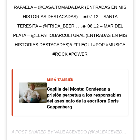
RAFAELA – @CASA.TOMADA.BAR (ENTRADAS EN MIS
HISTORIAS DESTACADAS) . .🔥07.12 – SANTA
TERESITA – @FRIDA_BEER . . .🔥 08.12 – MAR DEL
PLATA – @ELPATIOBARCULTURAL (ENTRADAS EN MIS
HISTORIAS DESTACADAS)// #FLEQUI #POP #MUSICA
#ROCK #POWER
MIRÁ TAMBIÉN
Capilla del Monte: Condenan a
prisión perpetua a los responsables
del asesinato de la escritora Doris
Cappenberg
A POST SHARED BY
VALE ACEVEDO
(@VALEACEVEDOOO) ON