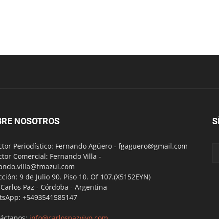
BRE NOSOTROS
S
ctor Periodístico: Fernando Agüero -
fgaguero@gmail.com
ctor Comercial: Fernando Villa -
ando.villa@fmazul.com
cción: 9 de Julio 90. Piso 10. Of 107.(X5152EYN)
a Carlos Paz - Córdoba - Argentina
tsApp: +5493541585147
áctanos:
info@carlospazvivo.com