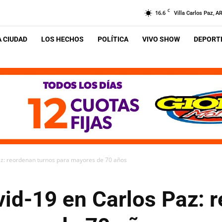
C
16.6
Villa Carlos Paz, A
A CIUDAD
LOS HECHOS
POLÍTICA
VIVO SHOW
DEPORTE
az: reordenan turnos para mayores de 70 años
id-19 en Carlos Paz: 