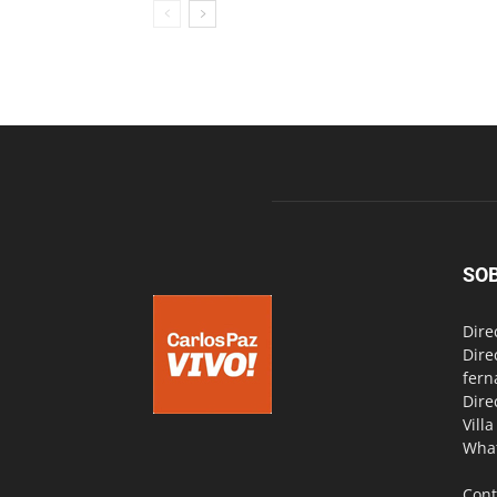
SO
Dire
Dire
fern
Dire
Vill
Wha
Cont