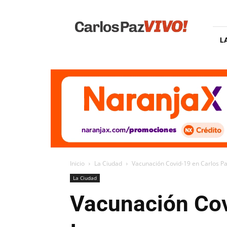
Carlos
Paz
Vivo
L
Inicio
La Ciudad
Vacunación Covid-19 en Carlos P
La Ciudad
Vacunación Cov