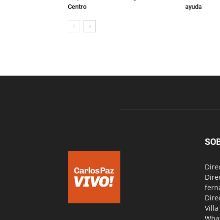
Centro
ayuda
SO
Dire
Dire
fern
Dire
Vill
Wha