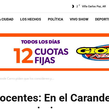
C
2
Villa Carlos Paz, AR
A CIUDAD
LOS HECHOS
POLÍTICA
VIVO SHOW
DEPORTE
nde Carro piden que los consideren y...
ocentes: En el Carande