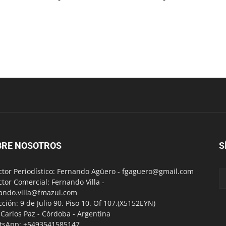
BRE NOSOTROS
S
ctor Periodístico: Fernando Agüero -
fgaguero@gmail.com
ctor Comercial: Fernando Villa -
ando.villa@fmazul.com
cción: 9 de Julio 90. Piso 10. Of 107.(X5152EYN)
a Carlos Paz - Córdoba - Argentina
tsApp: +5493541585147