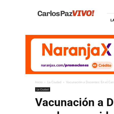
Carlos
Paz
Vivo
L
Inicio
La Ciudad
Vacunación a Docentes: En el Cara
La Ciudad
Vacunación a D