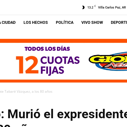
C
13.2
Villa Carlos Paz, AR
A CIUDAD
LOS HECHOS
POLÍTICA
VIVO SHOW
DEPORTE
nte Tabaré Vázquez, a los 80 años
: Murió el expresident