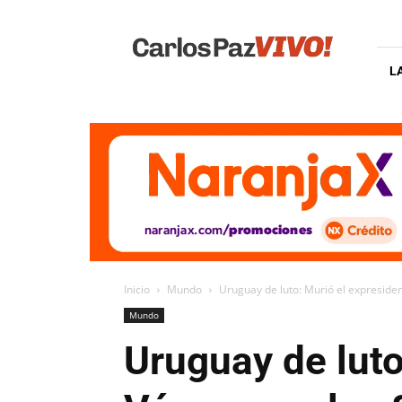
Carlos
Paz
Vivo
L
Inicio
Mundo
Uruguay de luto: Murió el expreside
Mundo
Uruguay de luto