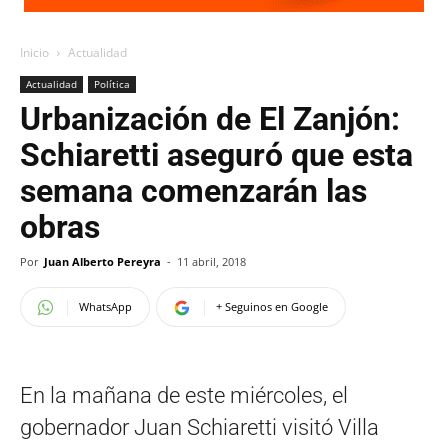
Inicio
Actualidad
Actualidad
Política
Urbanización de El Zanjón:
Schiaretti aseguró que esta
semana comenzarán las
obras
Por
Juan Alberto Pereyra
-
11 abril, 2018
WhatsApp
+ Seguinos en Google
En la mañana de este miércoles, el
gobernador Juan Schiaretti visitó Villa