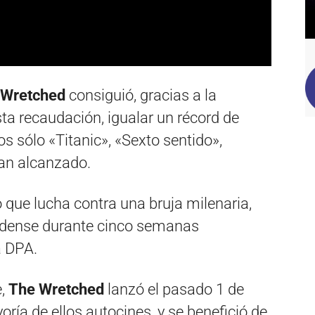
 Wretched
consiguió, gracias a la
a recaudación, igualar un récord de
os sólo «Titanic», «Sexto sentido»,
an alcanzado.
o que lucha contra una bruja milenaria,
unidense durante cinco semanas
a DPA.
e,
The Wretched
lanzó el pasado 1 de
ría de ellos autocines, y se benefició de