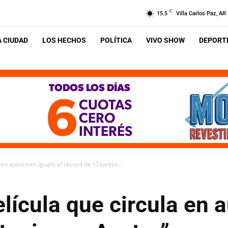
C
15.5
Villa Carlos Paz, AR
A CIUDAD
LOS HECHOS
POLÍTICA
VIVO SHOW
DEPORTE
n autocines igualó el récord de «Titanic»...
ícula que circula en a