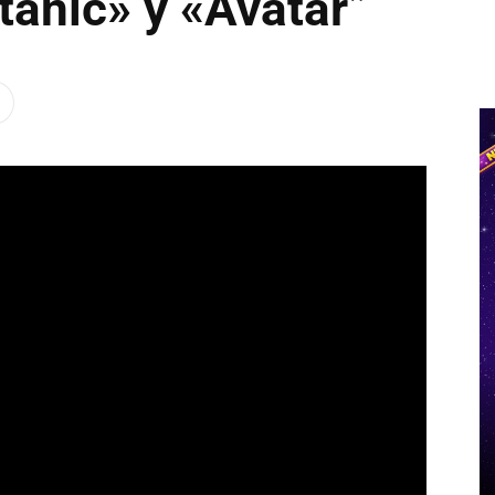
itanic» y «Avatar”