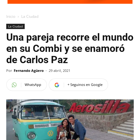
Inicio
La Ciudad
La Ciudad
Una pareja recorre el mundo
en su Combi y se enamoró
de Carlos Paz
Por
Fernando Agüero
-
29 abril, 2021
WhatsApp
+ Seguinos en Google