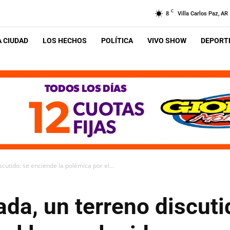
C
8
Villa Carlos Paz, AR
A CIUDAD
LOS HECHOS
POLÍTICA
VIVO SHOW
DEPORTE
cutido: se enciende la polémica por el...
da, un terreno discuti