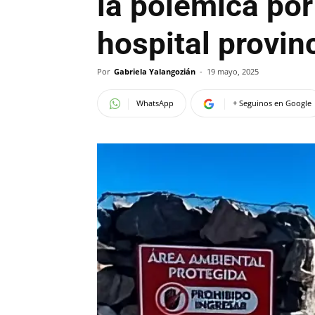
la polémica por 
hospital provinc
Por
Gabriela Yalangozián
-
19 mayo, 2025
WhatsApp
+ Seguinos en Google