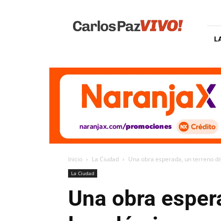
Carlos
Paz
Vivo
L
Inicio
La Ciudad
Una obra esperada, un terreno dis
La Ciudad
Una obra espera