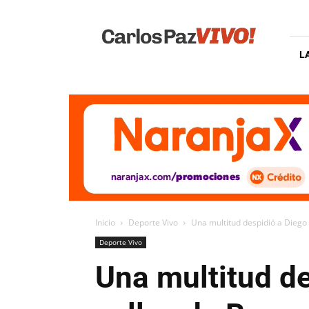
Carlos
Paz
Vivo
L
Inicio
Deporte Vivo
Una multitud despidió a Diego
Deporte Vivo
Una multitud d