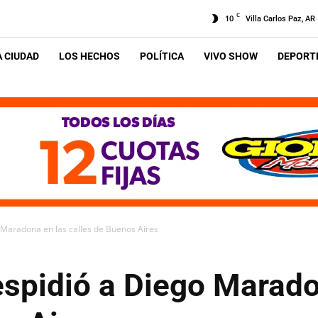
C
10
Villa Carlos Paz, AR
A CIUDAD
LOS HECHOS
POLÍTICA
VIVO SHOW
DEPORTE
 Maradona en las calles de Buenos Aires
espidió a Diego Marado