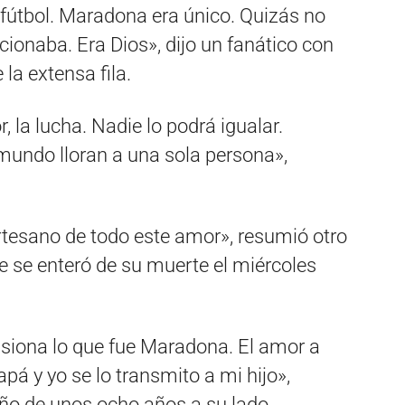
l fútbol. Maradona era único. Quizás no
cionaba. Era Dios», dijo un fanático con
la extensa fila.
 la lucha. Nadie lo podrá igualar.
mundo lloran a una sola persona»,
artesano de todo este amor», resumió otro
e se enteró de su muerte el miércoles
nsiona lo que fue Maradona. El amor a
á y yo se lo transmito a mi hijo»,
ño de unos ocho años a su lado.