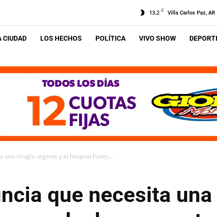
C
13.2
Villa Carlos Paz, AR
A CIUDAD
LOS HECHOS
POLÍTICA
VIVO SHOW
DEPORTE
una cirugía urgente y el hospital Funes...
ncia que necesita una 