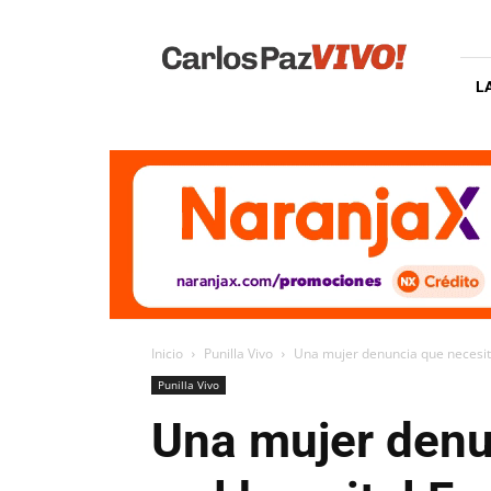
Carlos
Paz
Vivo
L
Inicio
Punilla Vivo
Una mujer denuncia que necesita 
Punilla Vivo
Una mujer denu