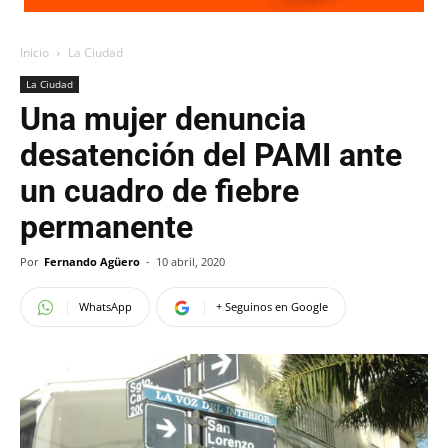
Inicio
La Ciudad
La Ciudad
Una mujer denuncia
desatención del PAMI ante
un cuadro de fiebre
permanente
Por
Fernando Agüero
-
10 abril, 2020
WhatsApp
+ Seguinos en Google