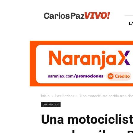
Carlos
Paz
Vivo
L
Inicio
Los Hechos
Una motociclista herida tras ch
Los Hechos
Una motociclist