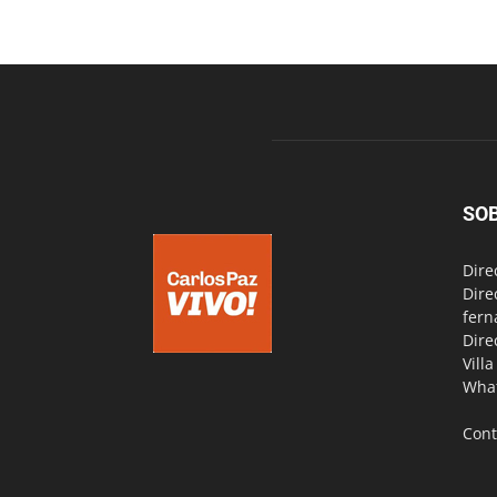
SO
Dire
Dire
fern
Dire
Vill
Wha
Cont