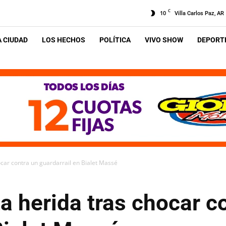
C
10
Villa Carlos Paz, AR
A CIUDAD
LOS HECHOS
POLÍTICA
VIVO SHOW
DEPORTE
ocar contra un guardarrail en Bialet Massé
a herida tras chocar c