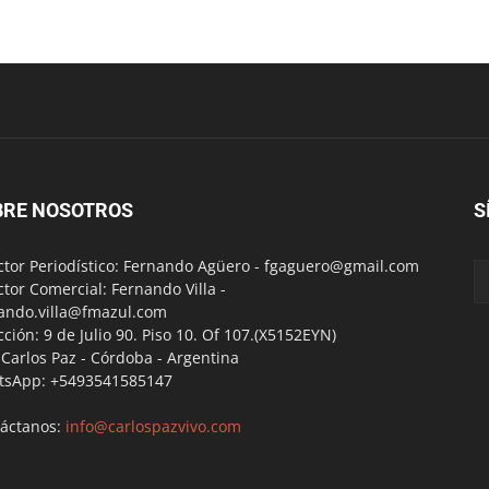
BRE NOSOTROS
S
ctor Periodístico: Fernando Agüero -
fgaguero@gmail.com
ctor Comercial: Fernando Villa -
ando.villa@fmazul.com
cción: 9 de Julio 90. Piso 10. Of 107.(X5152EYN)
a Carlos Paz - Córdoba - Argentina
tsApp: +5493541585147
áctanos:
info@carlospazvivo.com