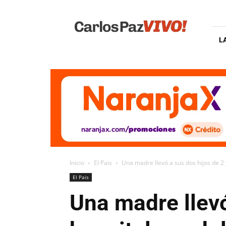
Carlos
Paz
Vivo
L
Inicio
El Pais
Una madre llevó a sus dos hijos de 2 y
El Pais
Una madre llevó