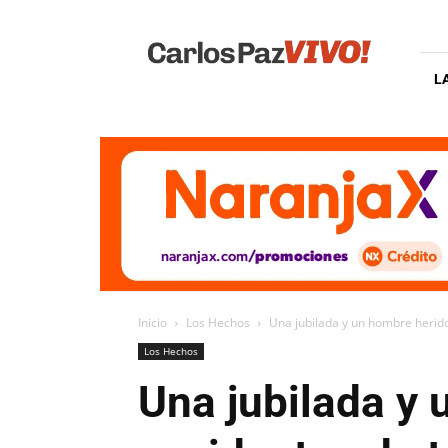
Carlos
Paz
Vivo
L
Inicio
Los Hechos
Una jubilada y un hombre herido
Los Hechos
Una jubilada y 