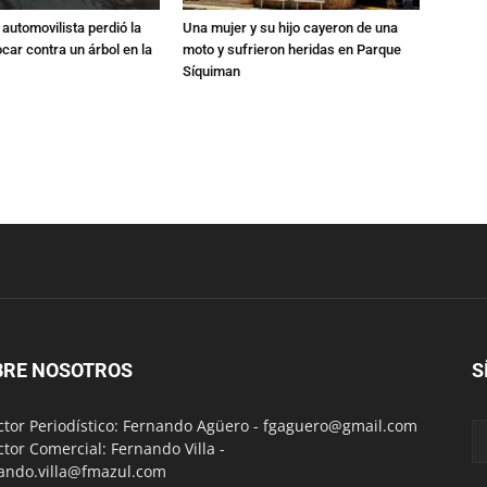
automovilista perdió la
Una mujer y su hijo cayeron de una
ocar contra un árbol en la
moto y sufrieron heridas en Parque
Síquiman
BRE NOSOTROS
S
ctor Periodístico: Fernando Agüero -
fgaguero@gmail.com
ctor Comercial: Fernando Villa -
ando.villa@fmazul.com