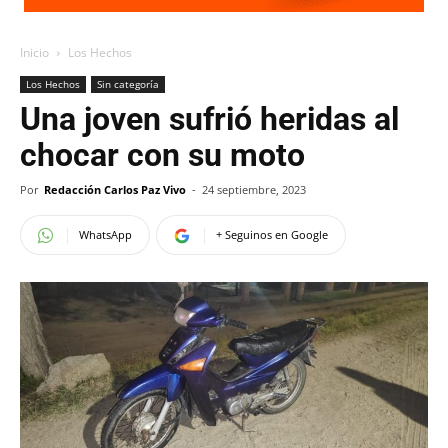
Inicio
Los Hechos
Los Hechos
Sin categoría
Una joven sufrió heridas al
chocar con su moto
Por
Redacción Carlos Paz Vivo
-
24 septiembre, 2023
WhatsApp
+ Seguinos en Google