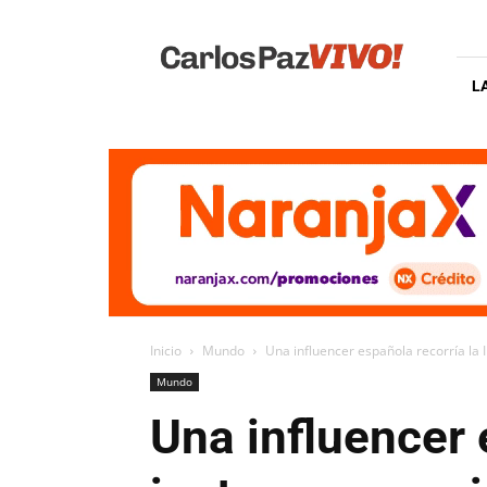
Carlos
Paz
Vivo
L
Inicio
Mundo
Una influencer española recorría la I
Mundo
Una influencer 