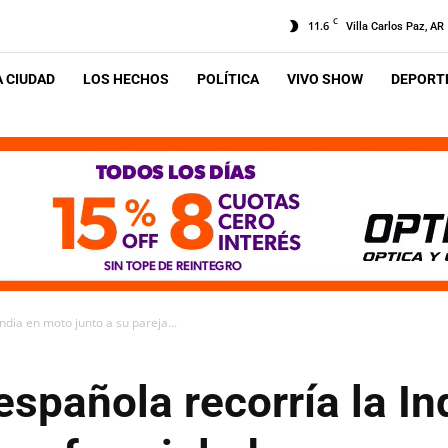
C
11.6
Villa Carlos Paz, AR
A CIUDAD
LOS HECHOS
POLÍTICA
VIVO SHOW
DEPORTE
ndia en moto junto a su pareja...
española recorría la I