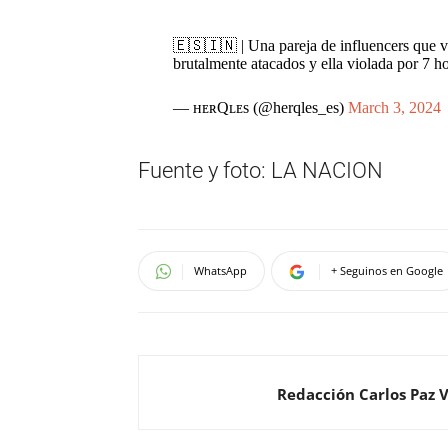
🇪🇸🇮🇳 | Una pareja de influencers que v
brutalmente atacados y ella violada por 7 h
— ʜᴇʀQʟᴇs (@herqles_es)
March 3, 2024
Fuente y foto: LA NACION
WhatsApp
+ Seguinos en Google
Redacción Carlos Paz 