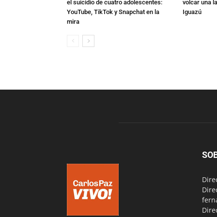
el suicidio de cuatro adolescentes:
volcar una l
YouTube, TikTok y Snapchat en la
Iguazú
mira
SO
Dire
Dire
fern
Dire