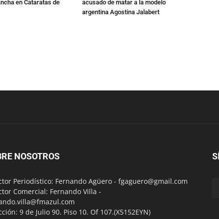
ancha en Cataratas de
acusado de matar a la modelo
argentina Agostina Jalabert
BRE NOSOTROS
S
ctor Periodístico: Fernando Agüero -
fgaguero@gmail.com
ctor Comercial: Fernando Villa -
ando.villa@fmazul.com
cción: 9 de Julio 90. Piso 10. Of 107.(X5152EYN)