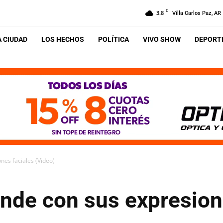
C
3.8
Villa Carlos Paz, AR
A CIUDAD
LOS HECHOS
POLÍTICA
VIVO SHOW
DEPORTE
nes faciales (Video)
ende con sus expresion