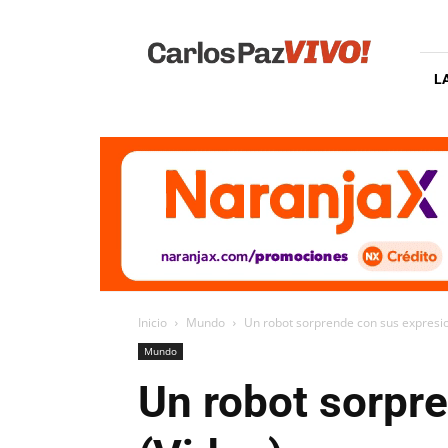
Carlos
Paz
Vivo
L
Inicio
Mundo
Un robot sorprende con sus expresio
Mundo
Un robot sorpr