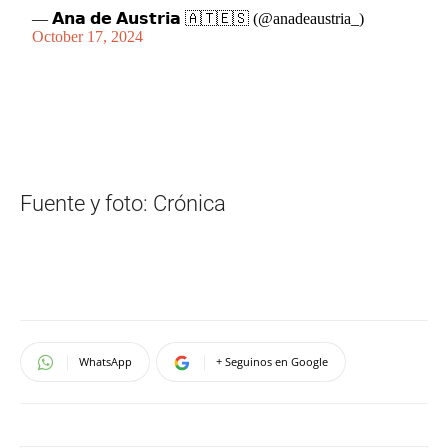
— 𝗔𝗻𝗮 𝗱𝗲 𝗔𝘂𝘀𝘁𝗿𝗶𝗮 🇦🇹🇪🇸 (@anadeaustria_)
October 17, 2024
Fuente y foto: Crónica
WhatsApp
+ Seguinos en Google