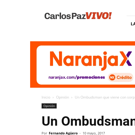
Carlos
Paz
Vivo
L
Inicio
Opinión
Un Ombudsman que viene con sorp
Opinión
Un Ombudsman 
Por
Fernando Agüero
-
10 mayo, 2017