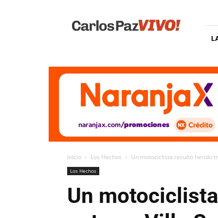
Carlos
Paz
Vivo
L
Inicio
Los Hechos
Un motociclista resultó herido tr
Los Hechos
Un motociclista