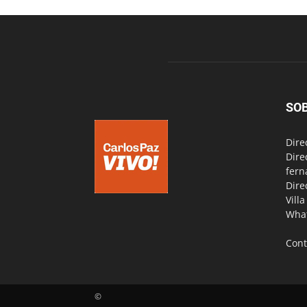
SO
Dire
Dire
fern
Dire
Vill
Wha
Cont
©