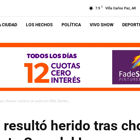
C
7.9
Villa Carlos Paz, AR
A CIUDAD
LOS HECHOS
POLÍTICA
VIVO SHOW
DEPORTE
as chocar contra un auto en Villa Santa...
 resultó herido tras ch