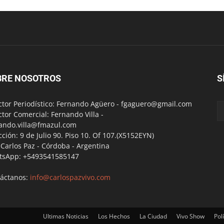
BRE NOSOTROS
S
ctor Periodístico: Fernando Agüero -
fgaguero@gmail.com
ctor Comercial: Fernando Villa -
ando.villa@fmazul.com
cción: 9 de Julio 90. Piso 10. Of 107.(X5152EYN)
a Carlos Paz - Córdoba - Argentina
tsApp: +5493541585147
áctanos:
info@carlospazvivo.com
Ultimas Noticias
Los Hechos
La Ciudad
Vivo Show
Polí