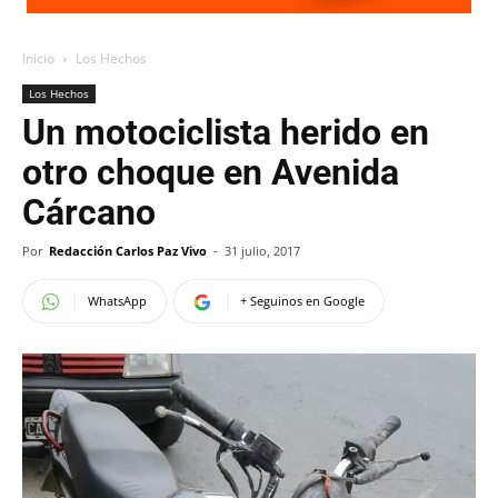
Inicio
Los Hechos
Los Hechos
Un motociclista herido en
otro choque en Avenida
Cárcano
Por
Redacción Carlos Paz Vivo
-
31 julio, 2017
WhatsApp
+ Seguinos en Google