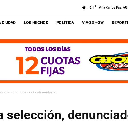
C
12.1
Villa Carlos Paz, AR
A CIUDAD
LOS HECHOS
POLÍTICA
VIVO SHOW
DEPORTE
enunciado por una cuota alimentaria
a selección, denunciad