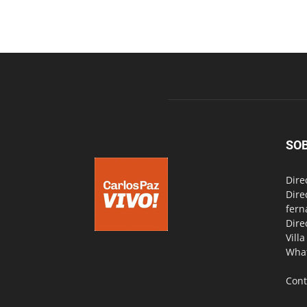
SO
Dire
Dire
fern
Dire
Vill
Wha
Cont