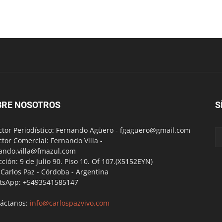
BRE NOSOTROS
S
ctor Periodístico: Fernando Agüero -
fgaguero@gmail.com
ctor Comercial: Fernando Villa -
ando.villa@fmazul.com
cción: 9 de Julio 90. Piso 10. Of 107.(X5152EYN)
a Carlos Paz - Córdoba - Argentina
tsApp: +5493541585147
áctanos:
info@carlospazvivo.com