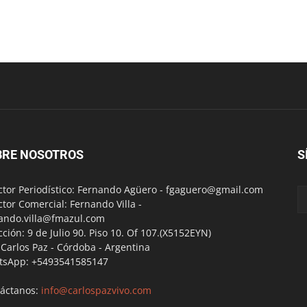
BRE NOSOTROS
S
ctor Periodístico: Fernando Agüero -
fgaguero@gmail.com
ctor Comercial: Fernando Villa -
ando.villa@fmazul.com
cción: 9 de Julio 90. Piso 10. Of 107.(X5152EYN)
a Carlos Paz - Córdoba - Argentina
tsApp: +5493541585147
áctanos:
info@carlospazvivo.com