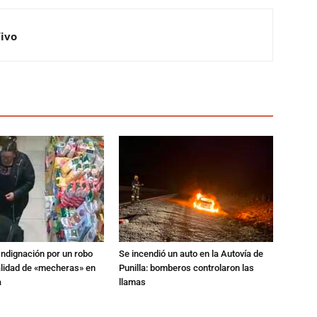
Vivo
Indignación por un robo
Se incendió un auto en la Autovía de
alidad de «mecheras» en
Punilla: bomberos controlaron las
a
llamas