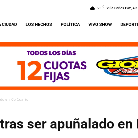
C
5.5
Villa Carlos Paz, AR
A CIUDAD
LOS HECHOS
POLÍTICA
VIVO SHOW
DEPORTE
do en Río Cuarto
tras ser apuñalado en 