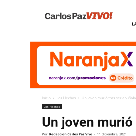
Carlos
Paz
Vivo
L
Inicio
Los Hechos
Un joven murió tras ser apuñala
Los Hechos
Un joven murió 
Por
Redacción Carlos Paz Vivo
-
11 diciembre, 2021