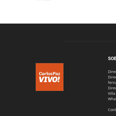
SO
Dire
Dire
fern
Dire
Vill
Wha
Cont