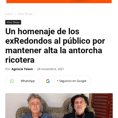
Inicio
Vivo Show
Vivo Show
Un homenaje de los
exRedondos al público por
mantener alta la antorcha
ricotera
Por
Agencia Telam
-
28 noviembre, 2021
WhatsApp
+ Seguinos en Google