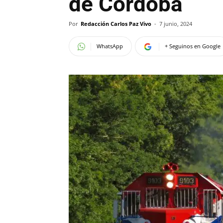
de Córdoba
Por
Redacción Carlos Paz Vivo
-
7 junio, 2024
WhatsApp
+ Seguinos en Google