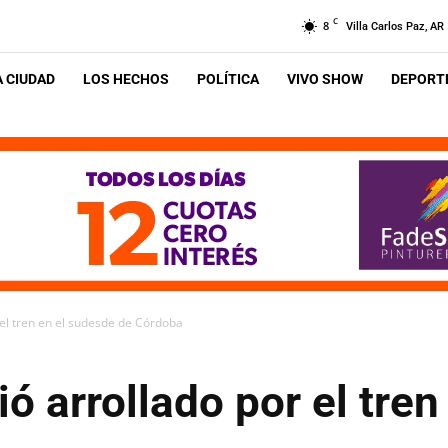
C
8
Villa Carlos Paz, AR
A CIUDAD
LOS HECHOS
POLÍTICA
VIVO SHOW
DEPORTE
el tren en el sudesde de Córdoba
 arrollado por el tren