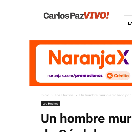
Carlos
Paz
Vivo
L
Inicio
Los Hechos
Un hombre murió arrollado por 
Los Hechos
Un hombre murió