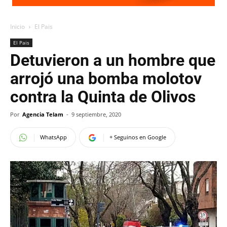
Inicio
El Pais
El Pais
Detuvieron a un hombre que
arrojó una bomba molotov
contra la Quinta de Olivos
Por
Agencia Telam
-
9 septiembre, 2020
WhatsApp
+ Seguinos en Google