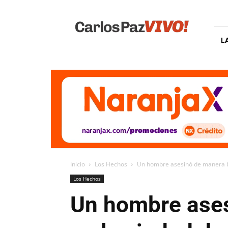
Carlos
Paz
Vivo
L
Inicio
Los Hechos
Un hombre asesinó de manera br
Los Hechos
Un hombre ases