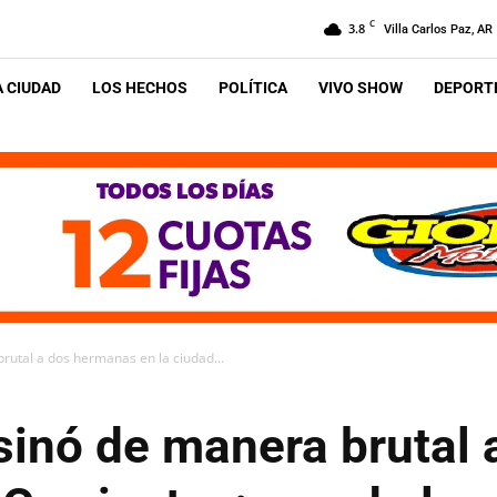
C
3.8
Villa Carlos Paz, AR
A CIUDAD
LOS HECHOS
POLÍTICA
VIVO SHOW
DEPORTE
utal a dos hermanas en la ciudad...
inó de manera brutal