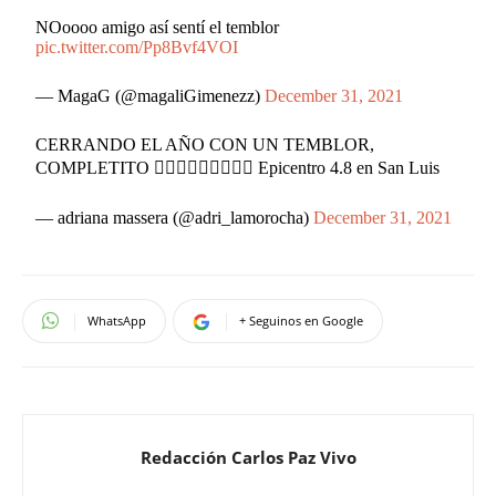
NOoooo amigo así sentí el temblor
pic.twitter.com/Pp8Bvf4VOI
— MagaG (@magaliGimenezz)
December 31, 2021
CERRANDO EL AÑO CON UN TEMBLOR,
COMPLETITO 🤦🏻‍♀️🤦🏻‍♀️🤦🏻‍♀️ Epicentro 4.8 en San Luis
— adriana massera (@adri_lamorocha)
December 31, 2021
WhatsApp
+ Seguinos en Google
Redacción Carlos Paz Vivo