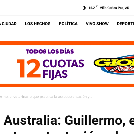
C
15.2
Villa Carlos Paz, AR
A CIUDAD
LOS HECHOS
POLÍTICA
VIVO SHOW
DEPORTE
rmo, el veterinario que practica la autosustentación y...
Australia: Guillermo, e