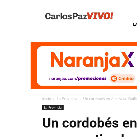
Carlos
Paz
Vivo
L
Inicio
La Provincia
Un cordobés en Australia: Guille
La Provincia
Un cordobés en 